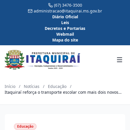
(67) 3476-3500
administracao@itaquirai.ms.gov.br
Diário Oficial
Leis
Decretos e Portarias
Webmail
Mapa do site
Início
/
Notícias
/
Educação
/
Itaquiraí reforça o transporte escolar com mais dois novos
ônibus
Educação