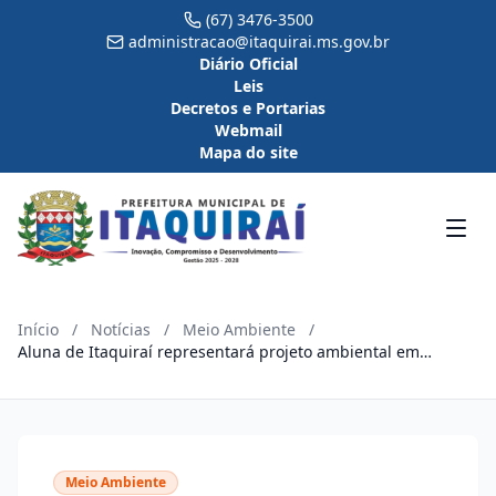
(67) 3476-3500
administracao@itaquirai.ms.gov.br
Diário Oficial
Leis
Decretos e Portarias
Webmail
Mapa do site
Início
/
Notícias
/
Meio Ambiente
/
Aluna de Itaquiraí representará projeto ambiental em
conferência estadual
Meio Ambiente