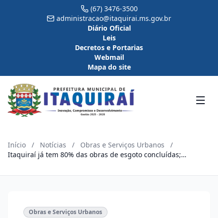
(67) 3476-3500
administracao@itaquirai.ms.gov.br
Diário Oficial
Leis
Decretos e Portarias
Webmail
Mapa do site
Início
/
Notícias
/
Obras e Serviços Urbanos
/
Itaquiraí já tem 80% das obras de esgoto concluídas;
previsão de término é ainda esse ano
Obras e Serviços Urbanos