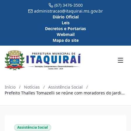
(67) 3476-3500
administracao@itaquirai.ms.gov.br
Diário Oficial
Leis
Decretos e Portarias
Webmail
Mapa do site
Início
/
Notícias
/
Assistência Social
/
Prefeito Thalles Tomazelli se reúne com moradores do Jardim
das Mães para tratar da regularização da área
Assistência Social