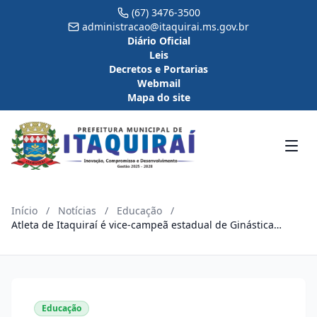
(67) 3476-3500
administracao@itaquirai.ms.gov.br
Diário Oficial
Leis
Decretos e Portarias
Webmail
Mapa do site
Início
/
Notícias
/
Educação
/
Atleta de Itaquiraí é vice-campeã estadual de Ginástica
Rítmica nos Jogos Escolares da Juventude de MS
Educação