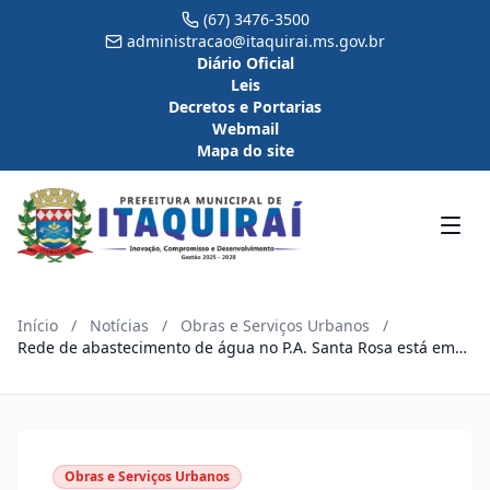
(67) 3476-3500
administracao@itaquirai.ms.gov.br
Diário Oficial
Leis
Decretos e Portarias
Webmail
Mapa do site
Início
/
Notícias
/
Obras e Serviços Urbanos
/
Rede de abastecimento de água no P.A. Santa Rosa está em
fase final de execução
Obras e Serviços Urbanos