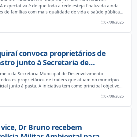
 A expectativa é de que toda a rede esteja finalizada ainda
es de famílias com mais qualidade de vida e saúde pública.
ução da Estação de Tratamento de Esgoto (ETE), que ficará
07/08/2025
 da Rua Santo Caobinaco, em uma área conhecida como
feitura aguarda a liberação da CCR MSVia para dar início à
evará a água tratada até o Rio Maracaí, etapa essencial
tema. A Administração Municipal pede à população
s transtornos temporários, reforçando que as obras são
quiraí convoca proprietários de
lvimento sustentável e o bem-estar de toda a comunidade.
astro junto à Secretaria de
 Econômico
or meio da Secretaria Municipal de Desenvolvimento
odos os proprietários de trailers que atuam no município
cial junto à pasta. A iniciativa tem como principal objetivo
rizar este setor. O cadastramento é uma medida importante
07/08/2025
identificar os empreendedores do setor, entender suas
o, desenvolver políticas públicas que ofereçam apoio
nidades de crescimento para esses pequenos negócios.
endedores e incluir seus negócios no planejamento de
nicípio. Com o cadastro em mãos, poderemos organizar o
e vice, Dr Bruno recebem
ições de trabalho e, inclusive, abrir portas para parcerias,
lícia Militar Ambiental para
rtaleçam essa atividade”, afirmou o secretário de