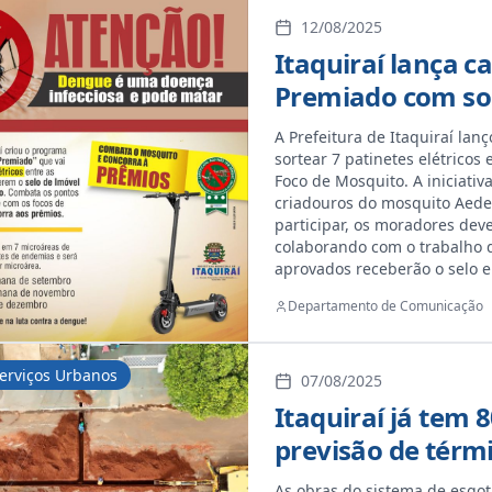
12/08/2025
Itaquiraí lança
Premiado com sort
A Prefeitura de Itaquiraí la
sortear 7 patinetes elétrico
Foco de Mosquito. A iniciativ
criadouros do mosquito Aedes
participar, os moradores dev
colaborando com o trabalho d
aprovados receberão o selo 
município foi dividido em 7 m
Departamento de Comunicação
uma: 1º sorteio – 1ª semana 
final de dezembro A adminis
infecciosa que pode matar e 
erviços Urbanos
Participe! Faça sua parte na 
07/08/2025
Itaquiraí já tem 
previsão de térm
As obras do sistema de esgot