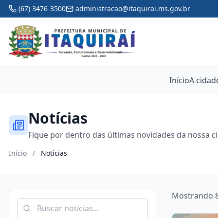
(67) 3476-3500
administracao@itaquirai.ms.gov.br
Início
A cidad
Notícias
Fique por dentro das últimas novidades da nossa c
Início
/
Notícias
Mostrando 8