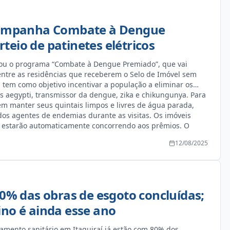
 campanha Combate à Dengue
eio de patinetes elétricos
nçou o programa “Combate à Dengue Premiado”, que vai
s entre as residências que receberem o Selo de Imóvel sem
a tem como objetivo incentivar a população a eliminar os
 aegypti, transmissor da dengue, zika e chikungunya. Para
em manter seus quintais limpos e livres de água parada,
os agentes de endemias durante as visitas. Os imóveis
e estarão automaticamente concorrendo aos prêmios. O
icrorregiões de fiscalização, e haverá um sorteio para cada
12/08/2025
de setembro 2º sorteio – 1ª semana de novembro 3º sorteio –
tração municipal reforça que a dengue é uma doença
que a prevenção é a forma mais eficaz de combatê-la.
luta contra a dengue e ainda concorra a prêmios.
80% das obras de esgoto concluídas;
ino é ainda esse ano
amento sanitário em Itaquiraí já estão com 80% dos