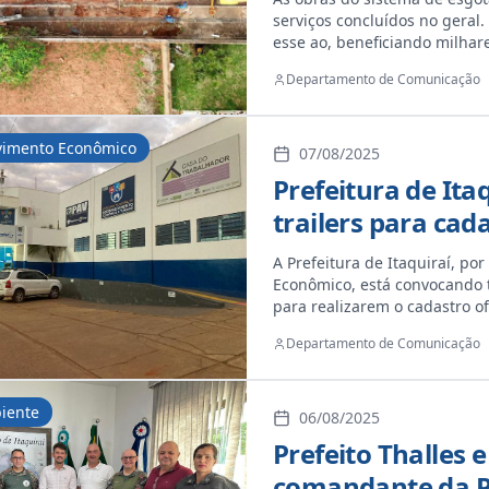
serviços concluídos no geral.
esse ao, beneficiando milhar
A próxima fase será a constr
Departamento de Comunicação
localizada nas proximidades
“burracão”. Além disso, a Pre
instalação da tubulação que l
vimento Econômico
para o funcionamento do sis
07/08/2025
paciência e compreensão pelo
Prefeitura de Ita
fundamentais para o desenvo
trailers para cad
Desenvolvimento
A Prefeitura de Itaquiraí, p
Econômico, está convocando t
para realizarem o cadastro ofi
organizar, fortalecer e valo
Departamento de Comunicação
para que a Prefeitura possa 
necessidades e, a partir diss
técnico, incentivos e oportu
iente
“Queremos ouvir esses empre
06/08/2025
desenvolvimento do nosso mu
Prefeito Thalles 
setor, garantir melhores cond
comandante da Po
capacitações e eventos que fo