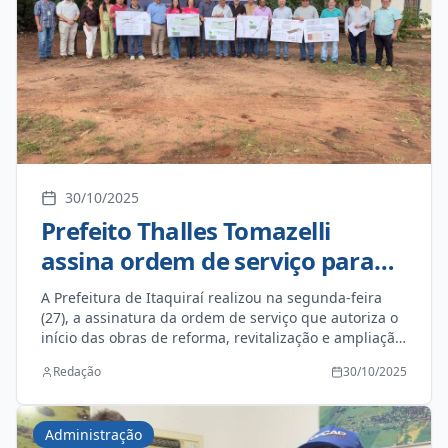
30/10/2025
Prefeito Thalles Tomazelli
assina ordem de serviço para
reforma e revitalização do
A Prefeitura de Itaquiraí realizou na segunda-feira
Bosque Municipal
(27), a assinatura da ordem de serviço que autoriza o
início das obras de reforma, revitalização e ampliação
da estrutura do Bosque Municipal. O momento
Redação
30/10/2025
contou com a presença dos vereadores(as) e
secretários municipais, que acompanharam a
oficialização do projeto. O Bosque passará por uma
Administração
reforma completa, com revitalização da área verde,