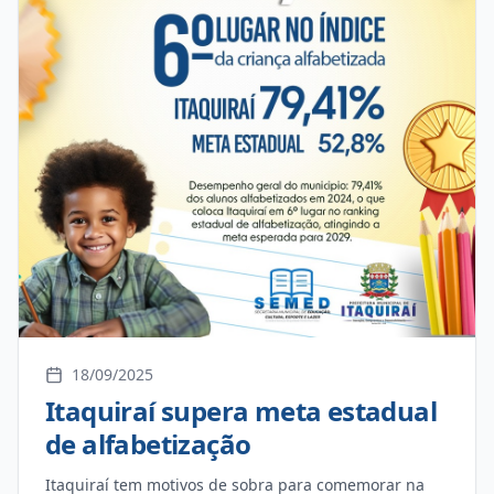
quiosques, espaços comerciais e outras melhorias. A
previsão é de que os trabalhos comecem nos
próximos dias. É uma conquista de todos. O Bosque é
um dos nossos patrimônios naturais. Com essa
revitalização, vamos garantir um espaço mais seguro,
bonito e acessível para toda a população”, comentou o
secretário Fábio Lorenci. "Não é só mais uma grande
obra da nossa gestão, é sobre cuidar do que é nosso,
criar espaços de convivência e oferecer mais
qualidade de vida para as famílias. Vamos
transformar o Bosque em um lugar ainda mais
especial para todos”, disse o prefeito Thalles.
18/09/2025
Itaquiraí supera meta estadual
de alfabetização
Itaquiraí tem motivos de sobra para comemorar na