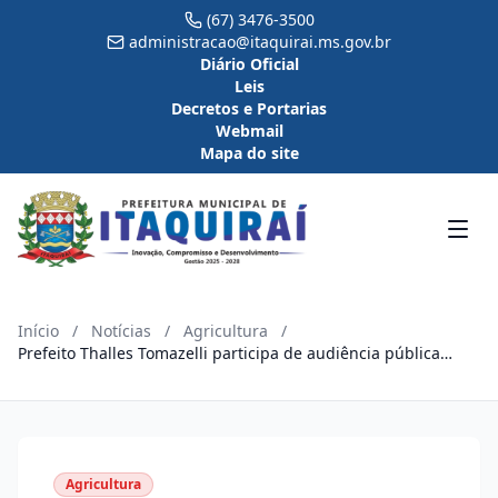
(67) 3476-3500
administracao@itaquirai.ms.gov.br
Diário Oficial
Leis
Decretos e Portarias
Webmail
Mapa do site
Início
/
Notícias
/
Agricultura
/
Prefeito Thalles Tomazelli participa de audiência pública
sobre a crise leiteira que atinge os produtores do Conesul
Agricultura