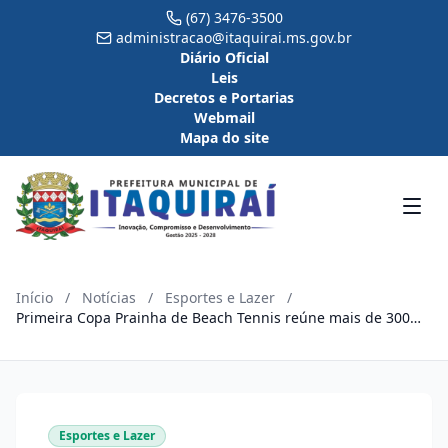
(67) 3476-3500
administracao@itaquirai.ms.gov.br
Diário Oficial
Leis
Decretos e Portarias
Webmail
Mapa do site
Início
/
Notícias
/
Esportes e Lazer
/
Primeira Copa Prainha de Beach Tennis reúne mais de 300
inscritos e lota a Praia da Amizade em Itaquiraí
Esportes e Lazer