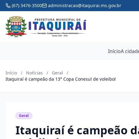
(67) 3476-3500
administracao@itaquirai.ms.gov.br
Início
A cidad
Início
/
Notícias
/
Geral
/
Itaquiraí é campeão da 13° Copa Conesul de voleibol
Geral
Itaquiraí é campeão d