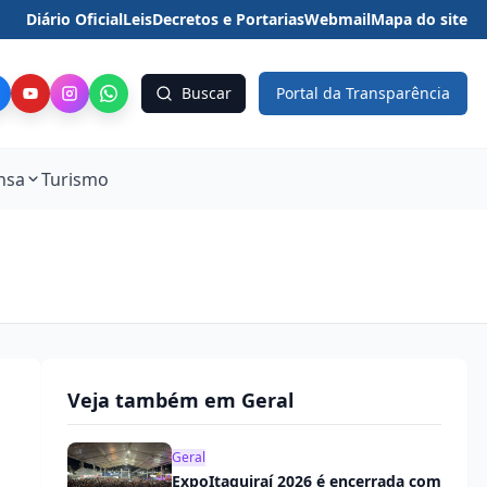
Diário Oficial
Leis
Decretos e Portarias
Webmail
Mapa do site
Buscar
Portal da Transparência
nsa
Turismo
Veja também em Geral
Geral
ExpoItaquiraí 2026 é encerrada com