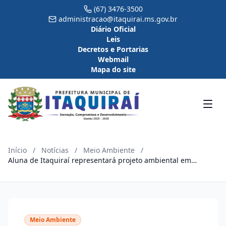
(67) 3476-3500
administracao@itaquirai.ms.gov.br
Diário Oficial
Leis
Decretos e Portarias
Webmail
Mapa do site
Início
/
Notícias
/
Meio Ambiente
/
Aluna de Itaquiraí representará projeto ambiental em
conferência estadual
Meio Ambiente