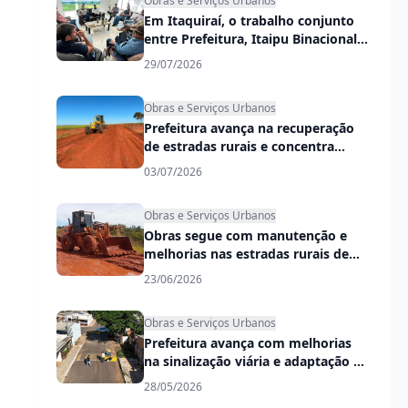
Obras e Serviços Urbanos
Em Itaquiraí, o trabalho conjunto
entre Prefeitura, Itaipu Binacional e
Consórcio Conisul garante mais
29/07/2026
desenvolvimento na cidade e no
campo
Obras e Serviços Urbanos
Prefeitura avança na recuperação
de estradas rurais e concentra
esforços em trechos mais críticos
03/07/2026
Obras e Serviços Urbanos
Obras segue com manutenção e
melhorias nas estradas rurais de
Itaquiraí
23/06/2026
Obras e Serviços Urbanos
Prefeitura avança com melhorias
na sinalização viária e adaptação de
vias em mão única
28/05/2026