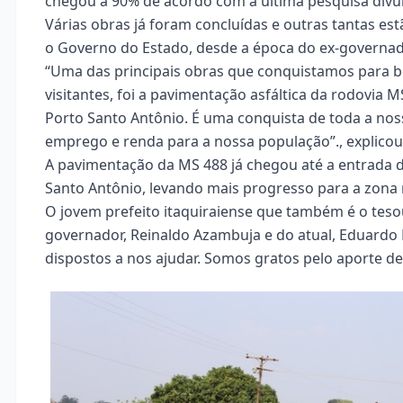
chegou a 90% de acordo com a última pesquisa divu
Várias obras já foram concluídas e outras tantas 
o Governo do Estado, desde a época do ex-governad
“Uma das principais obras que conquistamos para b
visitantes, foi a pavimentação asfáltica da rodovia 
Porto Santo Antônio. É uma conquista de toda a nos
emprego e renda para a nossa população”., explicou 
A pavimentação da MS 488 já chegou até a entrada d
Santo Antônio, levando mais progresso para a zona r
O jovem prefeito itaquiraiense que também é o tesou
governador, Reinaldo Azambuja e do atual, Eduardo 
dispostos a nos ajudar. Somos gratos pelo aporte des