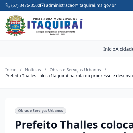
(67) 3476-3500
administracao@itaquirai.ms.gov.br
Início
A cidad
Início
/
Notícias
/
Obras e Serviços Urbanos
/
Prefeito Thalles coloca Itaquiraí na rota do progresso e desenv
Obras e Serviços Urbanos
Prefeito Thalles coloc