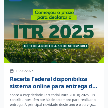
política de fomento à cultura de médio prazo e traçar
diretrizes para a análise das prestações de contas dos
projetos culturais em todas as esferas da federação;
federal, estadual, distrital e municipal. Um evento
fundamental para o fortalecimento da cultura local,
possibilitando que os artistas e agentes culturais do
município apresentassem suas demandas e
contribuíssem para a construção de propostas
alinhadas às necessidades do município. De acordo
com a diretora de cultura, Virginia Cardoso, a
participação da comunidade cultural foi essencial
para garantir que os recursos da Lei Aldir Blanc sejam
aplicados de forma democrática e transparente em
Itaquiraí.
13/08/2025
Receita Federal disponibiliza
sistema online para entrega da
DITR 2025
sobre a Propriedade Territorial Rural (DITR) 2025. Os
contribuintes têm até 30 de setembro para realizar a
entrega. A principal novidade deste ano é o serviço