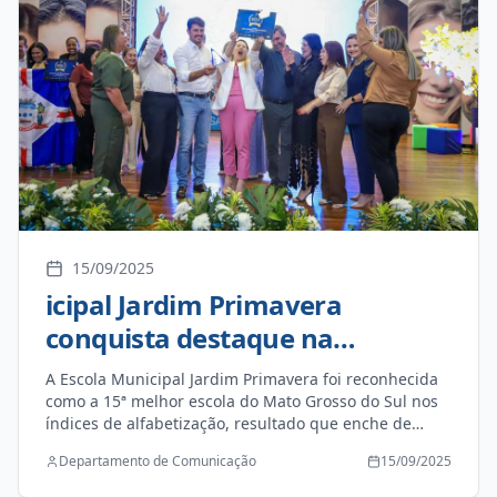
15/09/2025
icipal Jardim Primavera
conquista destaque na
alfabetização em MS
A Escola Municipal Jardim Primavera foi reconhecida
como a 15ª melhor escola do Mato Grosso do Sul nos
índices de alfabetização, resultado que enche de
orgulho toda a comunidade escolar e reafirma o
Departamento de Comunicação
15/09/2025
compromisso do prefeito Thalles Tomazelli e do vice,
Dr. Bruno, com a qualidade do ensino. Além disso, a