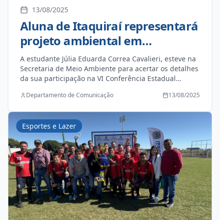
13/08/2025
Aluna de Itaquiraí representará
projeto ambiental em
conferência estadual
A estudante Júlia Eduarda Correa Cavalieri, esteve na
Secretaria de Meio Ambiente para acertar os detalhes
da sua participação na VI Conferência Estadual
Infantojuvenil do Meio Ambiente. Júlia foi escolhida
Departamento de Comunicação
13/08/2025
como delegada para representar o Projeto Ybyrá, que
será realizada em Campo Grande. Ela esteve
acompanhada da orientadora, professora Simone de
Esportes e Lazer
Souza Santiago Bortolotto.