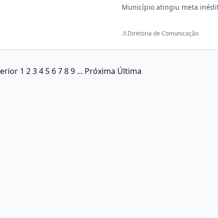
Município atingiu meta inédi
Diretoria de Comunicação
erior
1
2
3
4
5
6
7
8
9
...
Próxima
Última