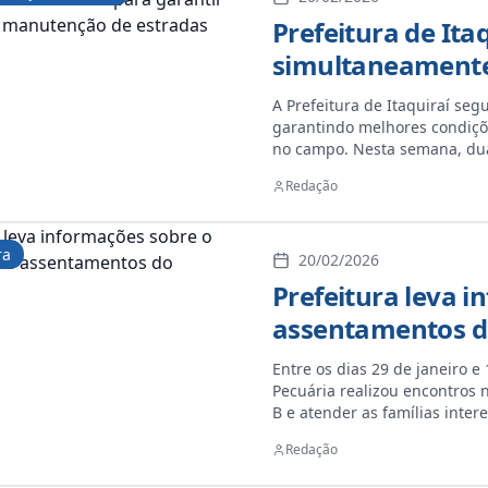
Prefeitura de Ita
simultaneamente 
manutenção de es
A Prefeitura de Itaquiraí se
garantindo melhores condiçõ
no campo. Nesta semana, dua
Complexo Santo Antônio e no 
Redação
ra
20/02/2026
Prefeitura leva 
assentamentos d
Entre os dias 29 de janeiro e
Pecuária realizou encontros
B e atender as famílias inte
a Caixa Econômica Federal, p
Redação
orientar os produtores rurais
PRONAF B é voltado para hom