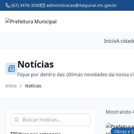
(67) 3476-3500
administracao@itaquirai.ms.gov.br
Início
A cidad
Notícias
Fique por dentro das últimas novidades da nossa c
Início
/
Notícias
Mostrando 4
Obras e S