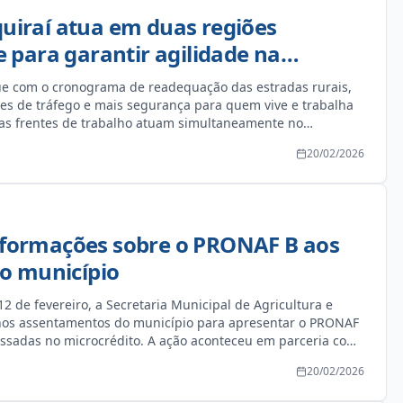
quiraí atua em duas regiões
para garantir agilidade na
tradas vicinais
gue com o cronograma de readequação das estradas rurais,
es de tráfego e mais segurança para quem vive e trabalha
s frentes de trabalho atuam simultaneamente no
P.A. Indaiá.
20/02/2026
informações sobre o PRONAF B aos
o município
 12 de fevereiro, a Secretaria Municipal de Agricultura e
 nos assentamentos do município para apresentar o PRONAF
ressadas no microcrédito. A ação aconteceu em parceria com
or meio da empresa de assessoria Cactvs, com o objetivo de
20/02/2026
 sobre como acessar o crédito e esclarecer dúvidas. O
ens, mulheres e seus dependentes, oferecendo apoio