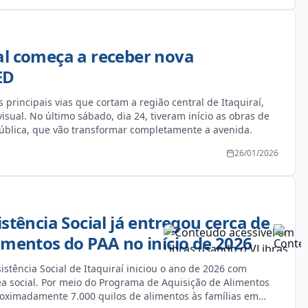
r acreditar em Itaquiraí e contribuir para a
aços públicos”, finalizou. O cuidado com a cidade,
segue avançando com planejamento, responsabilidade e
 valorizando o bem-estar da população e a qualidade de vida
al começa a receber nova
ED
 principais vias que cortam a região central de Itaquiraí,
sual. No último sábado, dia 24, tiveram início as obras de
pública, que vão transformar completamente a avenida.
26/01/2026
istência Social já entregou cerca de
imentos do PAA no início de 2026
istência Social de Itaquiraí iniciou o ano de 2026 com
ea social. Por meio do Programa de Aquisição de Alimentos
roximadamente 7.000 quilos de alimentos às famílias em