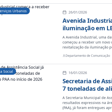
Agradecemos ao governador po
transformação dos nossos esp
erviços Urbanos
demonstrando que Itaquiraí 
26/01/2026
zelo pelos espaços públicos,
Avenida Industri
de quem vive aqui.
iluminação em L
A Avenida Industrial, uma das
começou a receber um novo vi
revitalização da iluminação 
Departamento de Comunicação
a Social
16/01/2026
Secretaria de Ass
7 toneladas de al
A Secretaria Municipal de Ass
resultados expressivos na ár
(PAA), já foram entregues ap